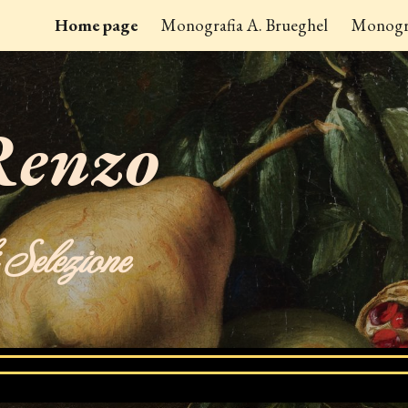
Home page
Monografia A. Brueghel
Monogra
ip to main content
Skip to navigat
Renzo
i
Selezione