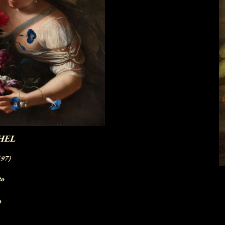
HEL
697)
to
m