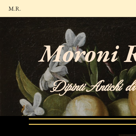
M.R.
Sk
Moroni 
Dipinti Antichi
d