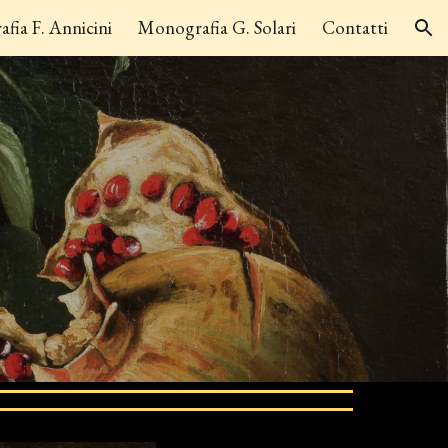
fia F. Annicini
Monografia G. Solari
Contatti
ion