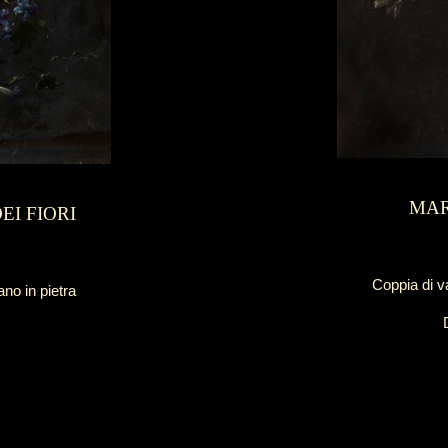
MAR
EI FIORI
Coppia di va
ano in pietra
7